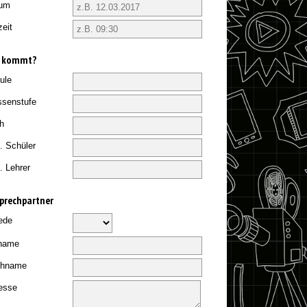
um
zeit
r kommt?
ule
ssenstufe
h
. Schüler
. Lehrer
prechpartner
ede
name
chname
esse