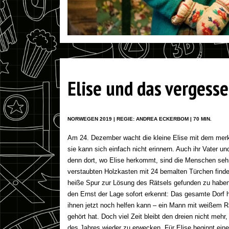
Elise und das vergess
NORWEGEN 2019 | REGIE: ANDREA ECKERBOM | 70 MIN.
Am 24. Dezember wacht die kleine Elise mit dem merkw
sie kann sich einfach nicht erinnern. Auch ihr Vater u
denn dort, wo Elise herkommt, sind die Menschen sehr
verstaubten Holzkasten mit 24 bemalten Türchen findet
heiße Spur zur Lösung des Rätsels gefunden zu haben
den Ernst der Lage sofort erkennt: Das gesamte Dorf 
ihnen jetzt noch helfen kann – ein Mann mit weißem 
gehört hat. Doch viel Zeit bleibt den dreien nicht meh
des Jahres wieder zu erwecken. Für Elise beginnt ein