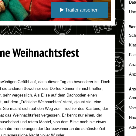
Dat
Trailer ansehen
Uhr
We
Sch
Kla
ene Weihnachtsfest
Fac
Anz
Anz
ürdigen Gefühl auf, dass dieser Tag ein besonderer ist. Doch
Ans
nd die anderen Bewohner des Dorfes können ihr nicht helfen,
, sehr vergesslich. Als Elise auf dem Dachboden einen
Anr
, auf dem „Fröhliche Weihnachten“ steht, glaubt sie, eine
Vor
. Sie macht sich auf den Weg zum Tischler des Kastens, der
hat das Weihnachtsfest vergessen. Er kennt nur einen, der
Na
Rauschebart und rotem Mantel, von dem Elise noch nie etwas
Adr
r, um die Erinnerungen der Dorfbewohner an die schönste Zeit
e unvergessliche Nacht voller Wunder.