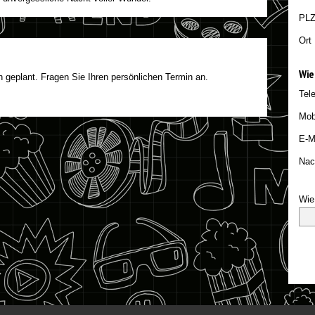
PL
Ort
Wie
n geplant. Fragen Sie Ihren persönlichen Termin an.
Tel
Mob
E-M
Nac
Wie